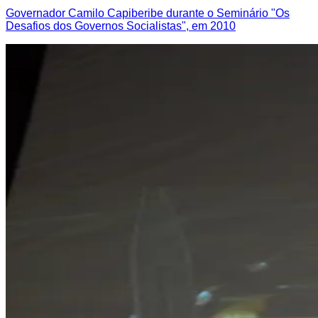
Governador Camilo Capiberibe durante o Seminário "Os
Desafios dos Governos Socialistas", em 2010