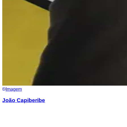
Imagem
João Capiberibe