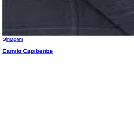
Imagem
Camilo Capiberibe