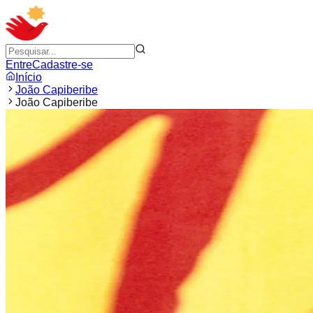
Entre
Cadastre-se
Início
João Capiberibe
João Capiberibe