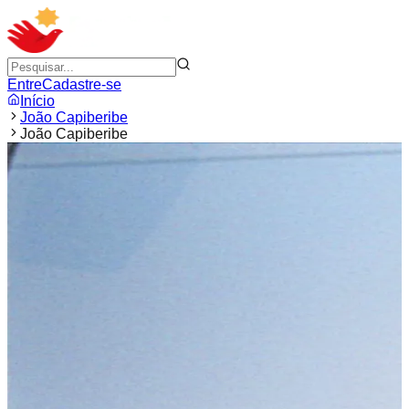
Entre
Cadastre-se
Início
João Capiberibe
João Capiberibe