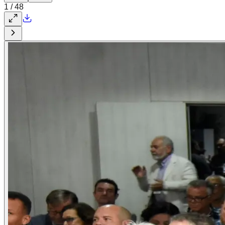
1
/
48