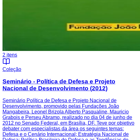
2
itens
Coleção
Seminário - Política de Defesa e Projeto
Nacional de Desenvolvimento (2012)
Seminário Política de Defesa e Projeto Nacional de
Desenvolvimento, promovido pelas Fundações João
Mangabeira, Leonel Brizola Alberto Pasqualine, Mauricio
Grabois e Perseu Abramo, realizado no dia 04 de junho de
2012 no Senado Federal, em Brasília, DF. Teve por objetivo
debater com especialistas da área os seguintes temas:
Defesa e o Cenário Internacional; Estratégia Nacional de
Defesa; Política Brasileira de Defesa e as Tendências do