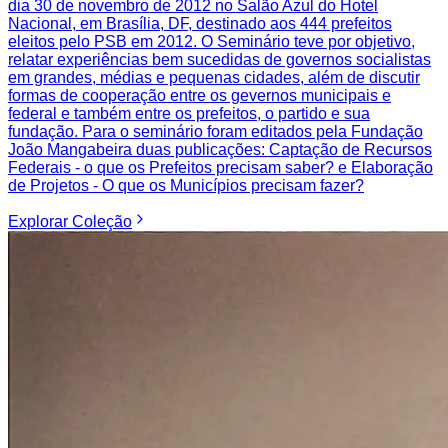
dia 30 de novembro de 2012 no Salão Azul do Hotel
Nacional, em Brasília, DF, destinado aos 444 prefeitos
eleitos pelo PSB em 2012. O Seminário teve por objetivo,
relatar experiências bem sucedidas de governos socialistas
em grandes, médias e pequenas cidades, além de discutir
formas de cooperação entre os gevernos municipais e
federal e também entre os prefeitos, o partido e sua
fundação. Para o seminário foram editados pela Fundação
João Mangabeira duas publicações: Captação de Recursos
Federais - o que os Prefeitos precisam saber? e Elaboração
de Projetos - O que os Municípios precisam fazer?
Explorar
Coleção