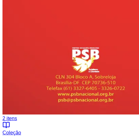
2
itens
Coleção