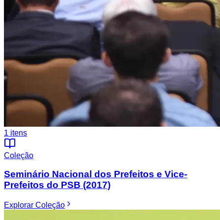
1
itens
Coleção
Seminário Nacional dos Prefeitos e Vice-
Prefeitos do PSB (2017)
Explorar
Coleção