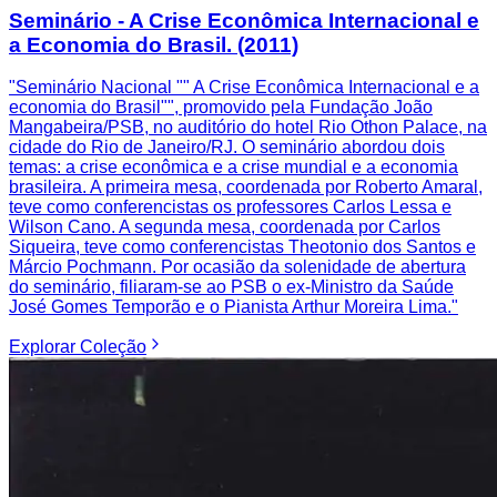
Seminário - A Crise Econômica Internacional e
a Economia do Brasil. (2011)
"Seminário Nacional "" A Crise Econômica Internacional e a
economia do Brasil"", promovido pela Fundação João
Mangabeira/PSB, no auditório do hotel Rio Othon Palace, na
cidade do Rio de Janeiro/RJ. O seminário abordou dois
temas: a crise econômica e a crise mundial e a economia
brasileira. A primeira mesa, coordenada por Roberto Amaral,
teve como conferencistas os professores Carlos Lessa e
Wilson Cano. A segunda mesa, coordenada por Carlos
Siqueira, teve como conferencistas Theotonio dos Santos e
Márcio Pochmann. Por ocasião da solenidade de abertura
do seminário, filiaram-se ao PSB o ex-Ministro da Saúde
José Gomes Temporão e o Pianista Arthur Moreira Lima."
Explorar
Coleção