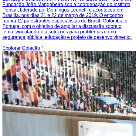
Fundação João Mangabeira sob a coordenação do Instituto
Pensar, liderado por Domingos Leonelli e aconteceu em
Brasília, nos dias 21 e 22 de março de 2019. O encontro
reuniu 12 palestrantes especialistas do Brasil, Colômbia e
Portugal com o objetivo de ampliar a discussão sobre o
tema, vinculando-o a soluções para problemas como
segurança pública, educação e projeto de desenvolvimento.
Explorar
Coleção