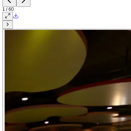
1
/
60