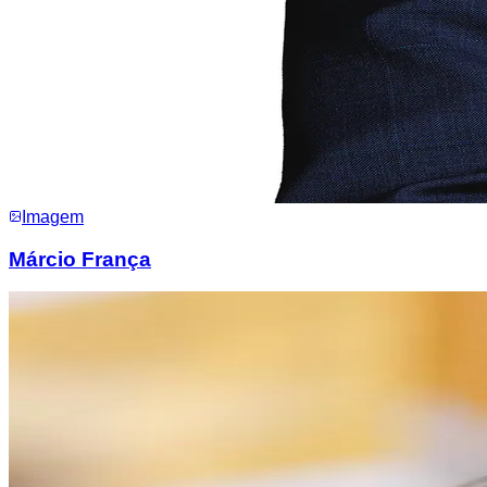
Imagem
Márcio França