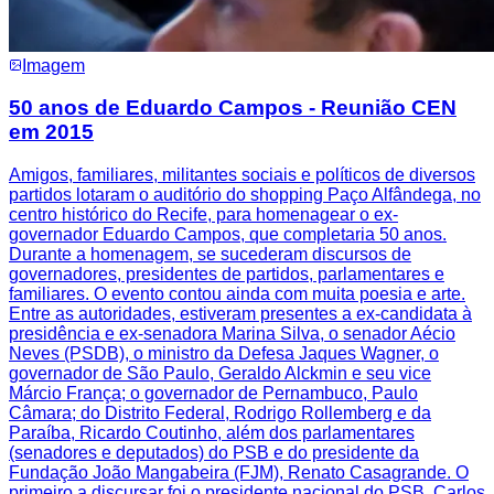
Imagem
50 anos de Eduardo Campos - Reunião CEN
em 2015
Amigos, familiares, militantes sociais e políticos de diversos
partidos lotaram o auditório do shopping Paço Alfândega, no
centro histórico do Recife, para homenagear o ex-
governador Eduardo Campos, que completaria 50 anos.
Durante a homenagem, se sucederam discursos de
governadores, presidentes de partidos, parlamentares e
familiares. O evento contou ainda com muita poesia e arte.
Entre as autoridades, estiveram presentes a ex-candidata à
presidência e ex-senadora Marina Silva, o senador Aécio
Neves (PSDB), o ministro da Defesa Jaques Wagner, o
governador de São Paulo, Geraldo Alckmin e seu vice
Márcio França; o governador de Pernambuco, Paulo
Câmara; do Distrito Federal, Rodrigo Rollemberg e da
Paraíba, Ricardo Coutinho, além dos parlamentares
(senadores e deputados) do PSB e do presidente da
Fundação João Mangabeira (FJM), Renato Casagrande. O
primeiro a discursar foi o presidente nacional do PSB, Carlos