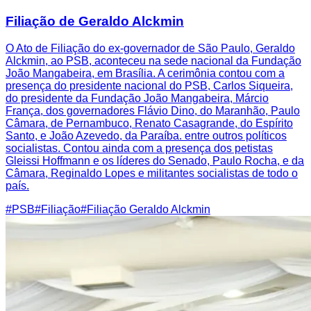
Filiação de Geraldo Alckmin
O Ato de Filiação do ex-governador de São Paulo, Geraldo
Alckmin, ao PSB, aconteceu na sede nacional da Fundação
João Mangabeira, em Brasília. A cerimônia contou com a
presença do presidente nacional do PSB, Carlos Siqueira,
do presidente da Fundação João Mangabeira, Márcio
França, dos governadores Flávio Dino, do Maranhão, Paulo
Câmara, de Pernambuco, Renato Casagrande, do Espírito
Santo, e João Azevedo, da Paraíba. entre outros políticos
socialistas. Contou ainda com a presença dos petistas
Gleissi Hoffmann e os líderes do Senado, Paulo Rocha, e da
Câmara, Reginaldo Lopes e militantes socialistas de todo o
país.
#
PSB
#
Filiação
#
Filiação Geraldo Alckmin