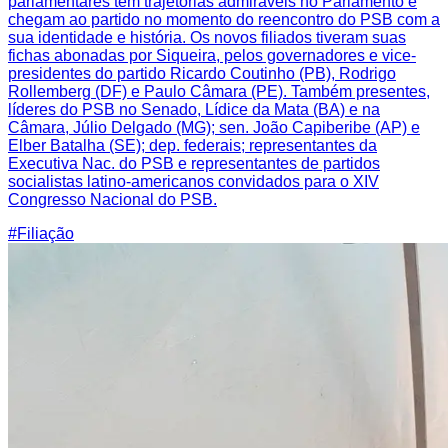
parlamentares têm trajetórias admiráveis no Parlamento e
chegam ao partido no momento do reencontro do PSB com a
sua identidade e história. Os novos filiados tiveram suas
fichas abonadas por Siqueira, pelos governadores e vice-
presidentes do partido Ricardo Coutinho (PB), Rodrigo
Rollemberg (DF) e Paulo Câmara (PE). Também presentes,
líderes do PSB no Senado, Lídice da Mata (BA) e na
Câmara, Júlio Delgado (MG); sen. João Capiberibe (AP) e
Elber Batalha (SE); dep. federais; representantes da
Executiva Nac. do PSB e representantes de partidos
socialistas latino-americanos convidados para o XIV
Congresso Nacional do PSB.
#
Filiação