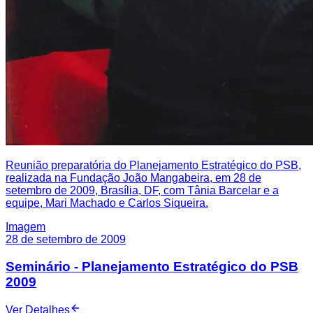
Reunião preparatória do Planejamento Estratégico do PSB,
realizada na Fundação João Mangabeira, em 28 de
setembro de 2009, Brasília, DF, com Tânia Barcelar e a
equipe, Mari Machado e Carlos Siqueira.
Imagem
28 de setembro de 2009
Seminário - Planejamento Estratégico do PSB
2009
Ver Detalhes