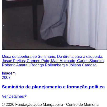
Mesa de abertura do Seminário. Da direita para a esquerda:
Josué Freitas; Carmen Puig; Mari Machado; Carlos Siqueira;
Roberto Amaral; Rodrigo Rollemberg e Joilson Cardoso.
Imagem
2007
Seminário de planejamento e formação política
Ver Detalhes
© 2026 Fundação João Mangabeira - Centro de Memória.