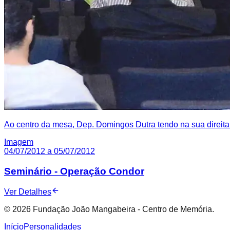
Ao centro da mesa, Dep. Domingos Dutra tendo na sua direita
Imagem
04/07/2012 a 05/07/2012
Seminário - Operação Condor
Ver Detalhes
© 2026 Fundação João Mangabeira - Centro de Memória.
Início
Personalidades