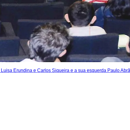
 Luisa Erundina e Carlos Siqueira e a sua esquerda Paulo Abrã