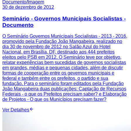
Documento/Imagem
30 de dezembro de 2012
Seminário - Governos Municipais Socialistas -
Documento
O Seminário Governos Municipais Socialistas - 2013 - 2016,
promovido pela Fundação João Mangabeira, realizado no
dia 30 de novembro de 2012 no Salão Azul do Hotel
Nacional, em Brasília, DF, destinado aos 444 prefeitos
eleitos pelo PSB em 2012. O Seminário teve por objetivo,
relatar experiências bem sucedidas de governos socialistas
em grandes, médias e pequenas cidades, além de discutir
formas de cooperação entre os gevernos municipais e
federal e também entre os prefeitos, o partido e sua
fundação. Para o seminário foram editados pela Fundação
João Mangabeira duas publicações: Captação de Recursos
Federais - o que os Prefeitos precisam saber? e Elaboração
de Projetos - O que os Municípios precisam fazer?
Ver Detalhes