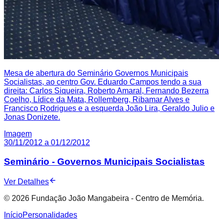
Mesa de abertura do Seminário Governos Municipais
Socialistas, ao centro Gov. Eduardo Campos tendo a sua
direita: Carlos Siqueira, Roberto Amaral, Fernando Bezerra
Coelho, Lídice da Mata, Rollemberg, Ribamar Alves e
Francisco Rodrigues e a esquerda João Lira, Geraldo Julio e
Jonas Donizete.
Imagem
30/11/2012 a 01/12/2012
Seminário - Governos Municipais Socialistas
Ver Detalhes
© 2026 Fundação João Mangabeira - Centro de Memória.
Início
Personalidades