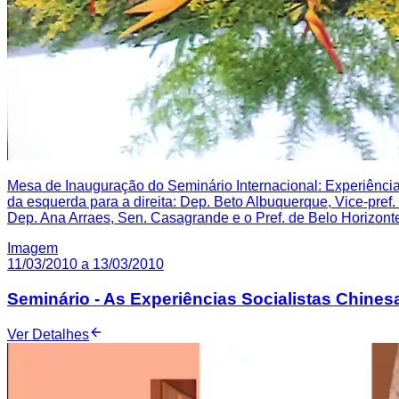
Mesa de Inauguração do Seminário Internacional: Experiênci
da esquerda para a direita: Dep. Beto Albuquerque, Vice-pref
Dep. Ana Arraes, Sen. Casagrande e o Pref. de Belo Horizonte
Imagem
11/03/2010 a 13/03/2010
Seminário - As Experiências Socialistas Chines
Ver Detalhes