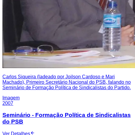
Carlos Siqueira (ladeado por Joilson Cardoso e Mari
Machado), Primeiro Secretário Nacional do PSB, falando no
Seminário de Formação Política de Sindicalistas do Partido.
Imagem
2007
Seminário - Formação Política de Sindicalistas
do PSB
Ver Detalhes