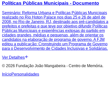
Políticas Públicas Municipais - Documento
Seminário: Reforma Urbana e Políticas Públicas Municipais
realizado no Rio Hoton Palace nos dias 25 e 26 de abril de
2008, no Rio de Janeiro, RJ, destinado aos pré-candidatos a
prefeitos e prefeitas e que teve por objetivo difundir Políticas
Públicas Municipais e experiências exitosas do partido em
cidades grandes, médias e pequenas, além de orientar os
candidatos na elaboração de programa de governo. A FJM
editou a publicação: Cronstruindo um Programa de Governo
para o Desenvolvimento de Cidades Inclusivas e Solidárias.
Ver Detalhes
© 2026 Fundação João Mangabeira - Centro de Memória.
Início
Personalidades