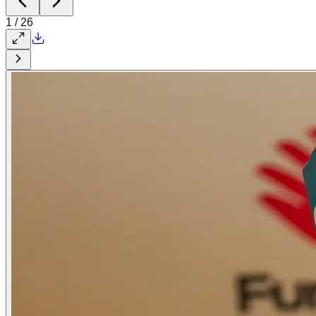
1
/
26