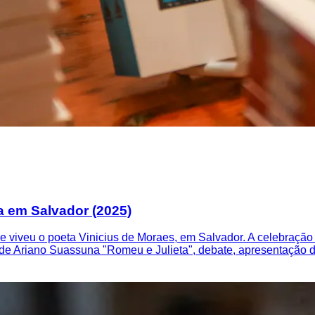
 em Salvador (2025)
iveu o poeta Vinicius de Moraes, em Salvador. A celebração 
de Ariano Suassuna "Romeu e Julieta", debate, apresentação de