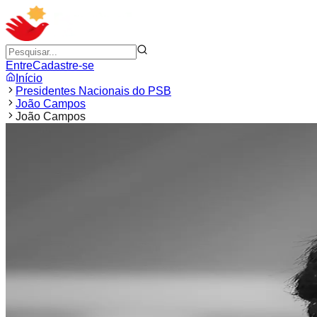
Entre
Cadastre-se
Início
Presidentes Nacionais do PSB
João Campos
João Campos