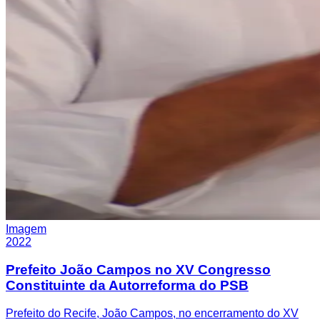
Imagem
2022
Prefeito João Campos no XV Congresso
Constituinte da Autorreforma do PSB
Prefeito do Recife, João Campos, no encerramento do XV