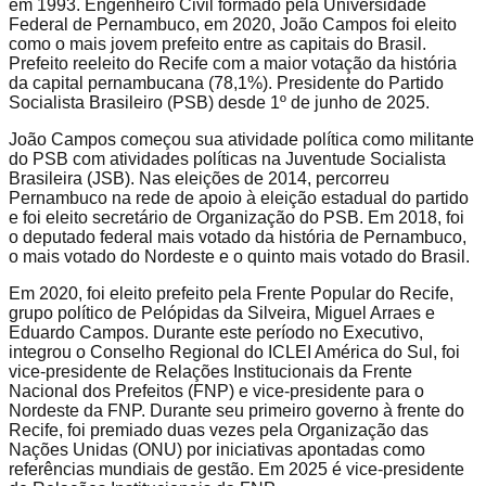
em 1993. Engenheiro Civil formado pela Universidade
Federal de Pernambuco, em 2020, João Campos foi eleito
como o mais jovem prefeito entre as capitais do Brasil.
Prefeito reeleito do Recife com a maior votação da história
da capital pernambucana (78,1%). Presidente do Partido
Socialista Brasileiro (PSB) desde 1º de junho de 2025.
João Campos começou sua atividade política como militante
do PSB com atividades políticas na Juventude Socialista
Brasileira (JSB). Nas eleições de 2014, percorreu
Pernambuco na rede de apoio à eleição estadual do partido
e foi eleito secretário de Organização do PSB. Em 2018, foi
o deputado federal mais votado da história de Pernambuco,
o mais votado do Nordeste e o quinto mais votado do Brasil.
Em 2020, foi eleito prefeito pela Frente Popular do Recife,
grupo político de Pelópidas da Silveira, Miguel Arraes e
Eduardo Campos. Durante este período no Executivo,
integrou o Conselho Regional do ICLEI América do Sul, foi
vice-presidente de Relações Institucionais da Frente
Nacional dos Prefeitos (FNP) e vice-presidente para o
Nordeste da FNP. Durante seu primeiro governo à frente do
Recife, foi premiado duas vezes pela Organização das
Nações Unidas (ONU) por iniciativas apontadas como
referências mundiais de gestão. Em 2025 é vice-presidente