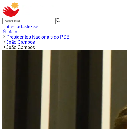
Entre
Cadastre-se
Início
Presidentes Nacionais do PSB
João Campos
João Campos