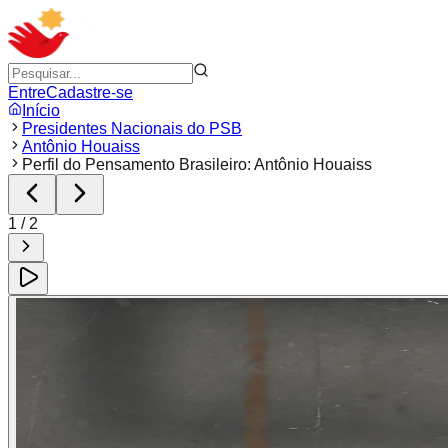
Entre
Cadastre-se
Início
Presidentes Nacionais do PSB
Antônio Houaiss
Perfil do Pensamento Brasileiro: Antônio Houaiss
1
/
2