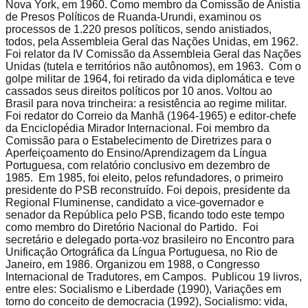
Nova York, em 1960. Como membro da Comissão de Anistia
de Presos Políticos de Ruanda-Urundi, examinou os
processos de 1.220 presos políticos, sendo anistiados,
todos, pela Assembleia Geral das Nações Unidas, em 1962.
Foi relator da IV Comissão da Assembleia Geral das Nações
Unidas (tutela e territórios não autônomos), em 1963. Com o
golpe militar de 1964, foi retirado da vida diplomática e teve
cassados seus direitos políticos por 10 anos. Voltou ao
Brasil para nova trincheira: a resistência ao regime militar.
Foi redator do Correio da Manhã (1964-1965) e editor-chefe
da Enciclopédia Mirador Internacional. Foi membro da
Comissão para o Estabelecimento de Diretrizes para o
Aperfeiçoamento do Ensino/Aprendizagem da Língua
Portuguesa, com relatório conclusivo em dezembro de
1985. Em 1985, foi eleito, pelos refundadores, o primeiro
presidente do PSB reconstruído. Foi depois, presidente da
Regional Fluminense, candidato a vice-governador e
senador da República pelo PSB, ficando todo este tempo
como membro do Diretório Nacional do Partido. Foi
secretário e delegado porta-voz brasileiro no Encontro para
Unificação Ortográfica da Língua Portuguesa, no Rio de
Janeiro, em 1986. Organizou em 1988, o Congresso
Internacional de Tradutores, em Campos. Publicou 19 livros,
entre eles: Socialismo e Liberdade (1990), Variações em
torno do conceito de democracia (1992), Socialismo: vida,