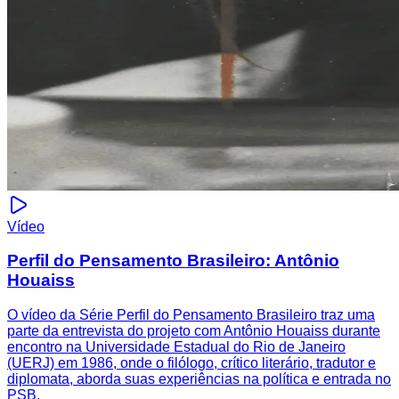
Vídeo
Perfil do Pensamento Brasileiro: Antônio
Houaiss
O vídeo da Série Perfil do Pensamento Brasileiro traz uma
parte da entrevista do projeto com Antônio Houaiss durante
encontro na Universidade Estadual do Rio de Janeiro
(UERJ) em 1986, onde o filólogo, crítico literário, tradutor e
diplomata, aborda suas experiências na política e entrada no
PSB.