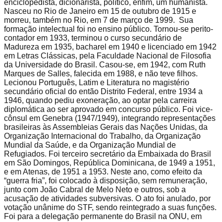
enciclopedista, dicionarista, político, enfim, um humanista.
Nasceu no Rio de Janeiro em 15 de outubro de 1915 e
morreu, também no Rio, em 7 de março de 1999. Sua
formação intelectual foi no ensino público. Tornou-se perito-
contador em 1933, terminou o curso secundário de
Madureza em 1935, bacharel em 1940 e licenciado em 1942
em Letras Clássicas, pela Faculdade Nacional de Filosofia
da Universidade do Brasil. Casou-se, em 1942, com Ruth
Marques de Salles, falecida em 1988, e não teve filhos.
Lecionou Português, Latim e Literatura no magistério
secundário oficial do então Distrito Federal, entre 1934 a
1946, quando pediu exoneração, ao optar pela carreira
diplomática ao ser aprovado em concurso público. Foi vice-
cônsul em Genebra (1947/1949), integrando representações
brasileiras às Assembleias Gerais das Nações Unidas, da
Organização Internacional do Trabalho, da Organização
Mundial da Saúde, e da Organização Mundial de
Refugiados. Foi terceiro secretário da Embaixada do Brasil
em São Domingos, República Dominicana, de 1949 a 1951,
e em Atenas, de 1951 a 1953. Neste ano, como efeito da
“guerra fria”, foi colocado à disposição, sem remuneração,
junto com João Cabral de Melo Neto e outros, sob a
acusação de atividades subversivas. O ato foi anulado, por
votação unânime do STF, sendo reintegrado a suas funções.
Foi para a delegação permanente do Brasil na ONU, em