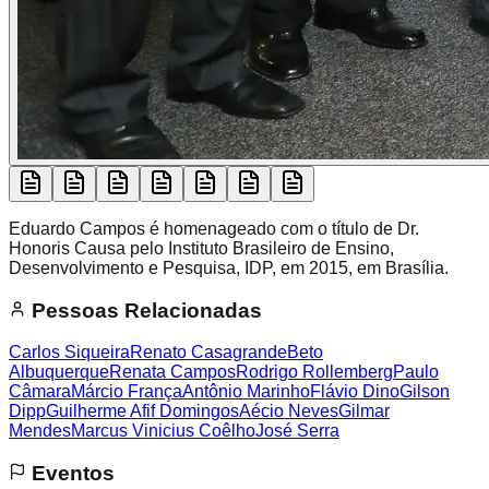
Eduardo Campos é homenageado com o título de Dr.
Honoris Causa pelo Instituto Brasileiro de Ensino,
Desenvolvimento e Pesquisa, IDP, em 2015, em Brasília.
Pessoas Relacionadas
Carlos Siqueira
Renato Casagrande
Beto
Albuquerque
Renata Campos
Rodrigo Rollemberg
Paulo
Câmara
Márcio França
Antônio Marinho
Flávio Dino
Gilson
Dipp
Guilherme Afif Domingos
Aécio Neves
Gilmar
Mendes
Marcus Vinicius Coêlho
José Serra
Eventos