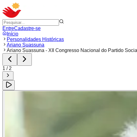
Entre
Cadastre-se
Início
Personalidades Históricas
Ariano Suassuna
Ariano Suassuna - XII Congresso Nacional do Partido Social
1
/
2