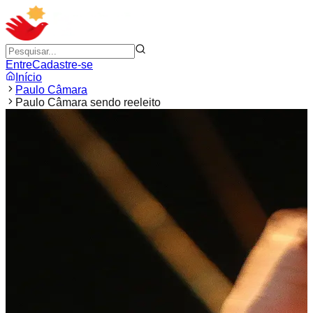
Entre
Cadastre-se
Início
Paulo Câmara
Paulo Câmara sendo reeleito