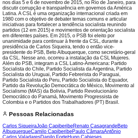
nos dias 5 e 6 de novembro de 2015, no Rio de Janeiro, para
discutir corrupção e transparência em governos da América
Latina. A CSL é uma organização internacional criada em
1980 com o objetivo de debater temas comuns e articular
iniciativas para fortalecer a tendência socialista reunindo
partidos (12 em 2015) e movimentos de orientação socialista
em diferentes países. Em 2015, o PSB foi eleito por
unanimidade para continuar à frente da CSL, durante a
presidência de Carlos Siqueira, tendo o então vice-
presidente do PSB, Beto Albuquerque, como secretário-geral
da CSL. Nesse ano, ocorreu a instalação da CSL Mujeres.
Além do PSB, integram a CSL Latino-Americana: Partido
Socialista do Chile, Partido Socialista da Argentina, Partido
Socialista do Uruguai, Partido Febrerista do Paraguai,
Partido Socialista do Peru, Partido Socialista do Equador,
Partido da Revolução Democrática do México, Movimento al
Socialismo (MAS) da Bolivia, Partido Revolucionário
Democrático do Panamá, Movimento Progressista de
Colombia e o Partidos dos Trabalhadores (PT) Brasil.
Pessoas Relacionadas
Carlos Siqueira
João Capiberibe
Renato Casagrande
Beto
Albuquerque
Camilo Capiberibe
Paulo Câmara
Antônio
Carlos Valadares
Danilo Forte
Hugo Cabieses