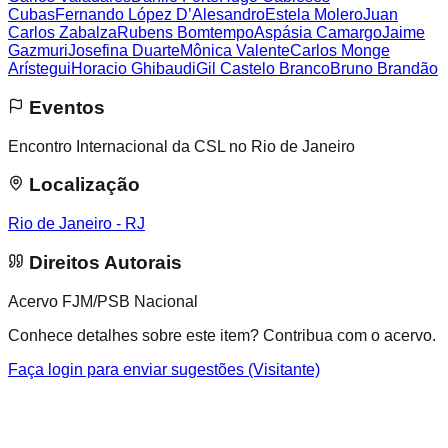
Cubas
Fernando López D’Alesandro
Estela Molero
Juan
Carlos Zabalza
Rubens Bomtempo
Aspásia Camargo
Jaime
Gazmuri
Josefina Duarte
Mônica Valente
Carlos Monge
Arístegui
Horacio Ghibaudi
Gil Castelo Branco
Bruno Brandão
Eventos
Encontro Internacional da CSL no Rio de Janeiro
Localização
Rio de Janeiro - RJ
Direitos Autorais
Acervo FJM/PSB Nacional
Conhece detalhes sobre este item? Contribua com o acervo.
Faça login para enviar sugestões (Visitante)