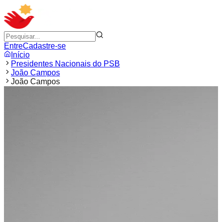
Entre
Cadastre-se
Início
Presidentes Nacionais do PSB
João Campos
João Campos