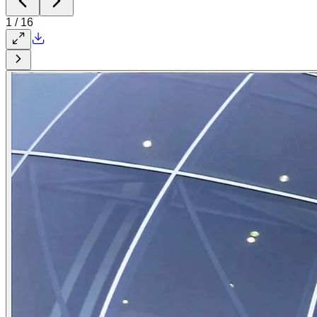
1
/
16