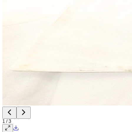
1
/
3