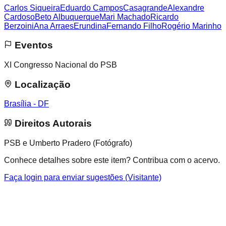
Carlos Siqueira
Eduardo Campos
Casagrande
Alexandre
Cardoso
Beto Albuquerque
Mari Machado
Ricardo
Berzoini
Ana Arraes
Erundina
Fernando Filho
Rogério Marinho
Eventos
XI Congresso Nacional do PSB
Localização
Brasília - DF
Direitos Autorais
PSB e Umberto Pradero (Fotógrafo)
Conhece detalhes sobre este item? Contribua com o acervo.
Faça login para enviar sugestões (Visitante)