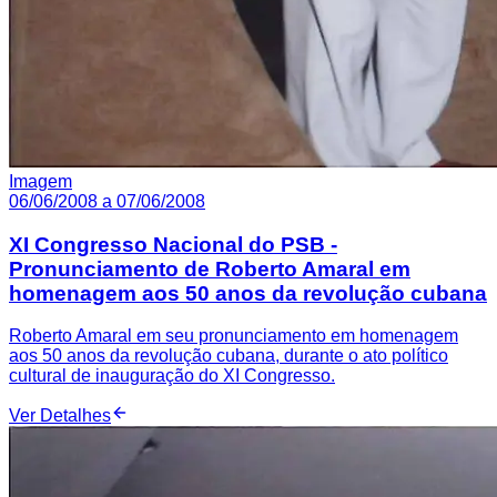
Imagem
06/06/2008 a 07/06/2008
XI Congresso Nacional do PSB -
Pronunciamento de Roberto Amaral em
homenagem aos 50 anos da revolução cubana
Roberto Amaral em seu pronunciamento em homenagem
aos 50 anos da revolução cubana, durante o ato político
cultural de inauguração do XI Congresso.
Ver Detalhes