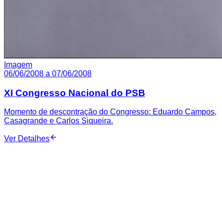
Imagem
06/06/2008 a 07/06/2008
XI Congresso Nacional do PSB
Momento de descontração do Congresso: Eduardo Campos,
Casagrande e Carlos Siqueira.
Ver Detalhes