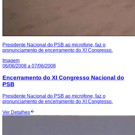
Presidente Nacional do PSB ao microfone, faz o
pronunciamento de encerramento do XI Congresso.
Imagem
06/06/2008 a 07/06/2008
Encerramento do XI Congresso Nacional do
PSB
Presidente Nacional do PSB ao microfone, faz o
pronunciamento de encerramento do XI Congresso.
Ver Detalhes