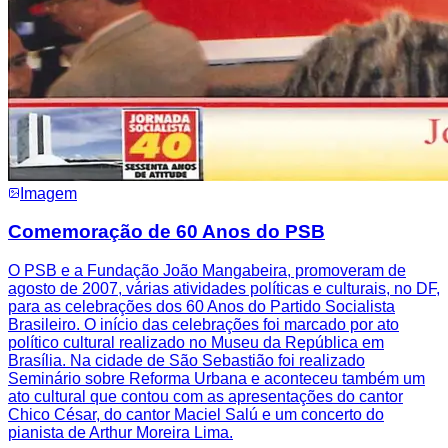
Imagem
Comemoração de 60 Anos do PSB
O PSB e a Fundação João Mangabeira, promoveram de
agosto de 2007, várias atividades políticas e culturais, no DF,
para as celebrações dos 60 Anos do Partido Socialista
Brasileiro. O início das celebrações foi marcado por ato
político cultural realizado no Museu da República em
Brasília. Na cidade de São Sebastião foi realizado
Seminário sobre Reforma Urbana e aconteceu também um
ato cultural que contou com as apresentações do cantor
Chico César, do cantor Maciel Salú e um concerto do
pianista de Arthur Moreira Lima.