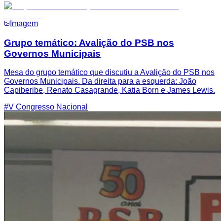
Imagem
Grupo temático: Avalição do PSB nos
Governos Municipais
Mesa do grupo temático que discutiu a Avalição do PSB nos
Governos Municipais. Da direita para a esquerda: João
Capiberibe, Renato Casagrande, Katia Born e James Lewis.
#
V Congresso Nacional