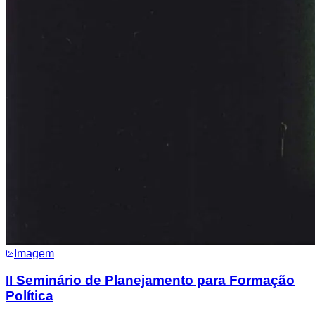
Imagem
II Seminário de Planejamento para Formação
Política