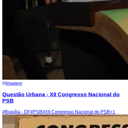
Imagem
Questão Urbana - XII Congresso Nacional do
PSB
#
Brasília - DF
#
PSB
#
XII Congresso Nacional do PSB
+
1