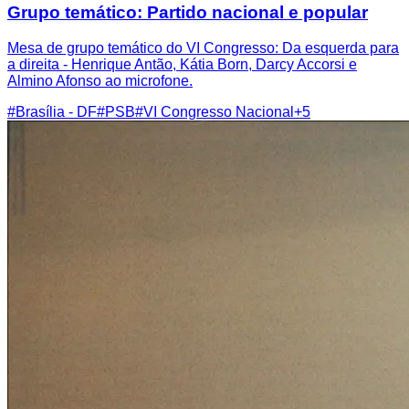
Grupo temático: Partido nacional e popular
Mesa de grupo temático do VI Congresso: Da esquerda para
a direita - Henrique Antão, Kátia Born, Darcy Accorsi e
Almino Afonso ao microfone.
#
Brasília - DF
#
PSB
#
VI Congresso Nacional
+
5