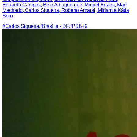
Eduardo Campos, Beto Albuquerque, Miguel Arraes, Mari
Machado, Carlos Siqueira, Roberto Amaral, Miriam e Kátia
Born.
#
Carlos Siqueira
#
Brasília - DF
#
PSB
+
9