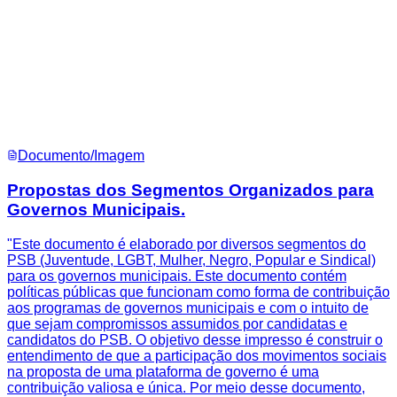
Documento/Imagem
Propostas dos Segmentos Organizados para
Governos Municipais.
"Este documento é elaborado por diversos segmentos do
PSB (Juventude, LGBT, Mulher, Negro, Popular e Sindical)
para os governos municipais. Este documento contém
políticas públicas que funcionam como forma de contribuição
aos programas de governos municipais e com o intuito de
que sejam compromissos assumidos por candidatas e
candidatos do PSB. O objetivo desse impresso é construir o
entendimento de que a participação dos movimentos sociais
na proposta de uma plataforma de governo é uma
contribuição valiosa e única. Por meio desse documento,