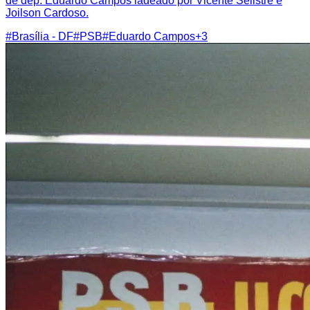
de dep. Eduardo Campos ladeado por Vicente Selistre e
Joilson Cardoso.
#
Brasília - DF
#
PSB
#
Eduardo Campos
+
3