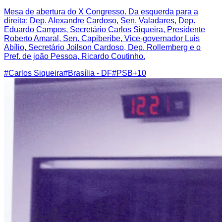
Mesa de abertura do X Congresso. Da esquerda para a
direita: Dep. Alexandre Cardoso, Sen. Valadares, Dep.
Eduardo Campos, Secretário Carlos Siqueira, Presidente
Roberto Amaral, Sen. Capiberibe, Vice-governador Luis
Abílio, Secretário Joilson Cardoso, Dep. Rollemberg e o
Pref. de joão Pessoa, Ricardo Coutinho.
#
Carlos Siqueira
#
Brasília - DF
#
PSB
+
10