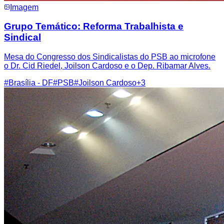
Imagem
Grupo Temático: Reforma Trabalhista e
Sindical
Mesa do Congresso dos Sindicalistas do PSB ao microfone
o Dr. Cid Riedel, Joilson Cardoso e o Dep. Ribamar Alves.
#
Brasília - DF
#
PSB
#
Joilson Cardoso
+
3