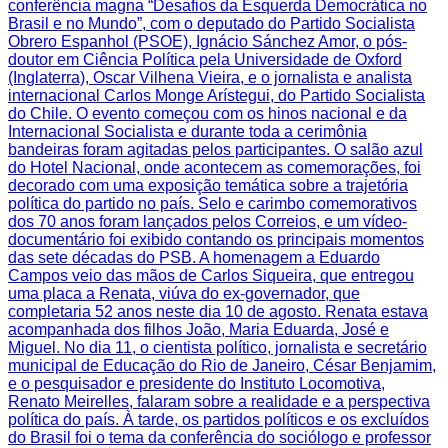
conferência magna “Desafios da Esquerda Democrática no
Brasil e no Mundo”, com o deputado do Partido Socialista
Obrero Espanhol (PSOE), Ignácio Sánchez Amor, o pós-
doutor em Ciência Política pela Universidade de Oxford
(Inglaterra), Oscar Vilhena Vieira, e o jornalista e analista
internacional Carlos Monge Arístegui, do Partido Socialista
do Chile. O evento começou com os hinos nacional e da
Internacional Socialista e durante toda a cerimônia
bandeiras foram agitadas pelos participantes. O salão azul
do Hotel Nacional, onde acontecem as comemorações, foi
decorado com uma exposição temática sobre a trajetória
política do partido no país. Selo e carimbo comemorativos
dos 70 anos foram lançados pelos Correios, e um vídeo-
documentário foi exibido contando os principais momentos
das sete décadas do PSB. A homenagem a Eduardo
Campos veio das mãos de Carlos Siqueira, que entregou
uma placa a Renata, viúva do ex-governador, que
completaria 52 anos neste dia 10 de agosto. Renata estava
acompanhada dos filhos João, Maria Eduarda, José e
Miguel. No dia 11, o cientista político, jornalista e secretário
municipal de Educação do Rio de Janeiro, César Benjamim,
e o pesquisador e presidente do Instituto Locomotiva,
Renato Meirelles, falaram sobre a realidade e a perspectiva
política do país. À tarde, os partidos políticos e os excluídos
do Brasil foi o tema da conferência do sociólogo e professor