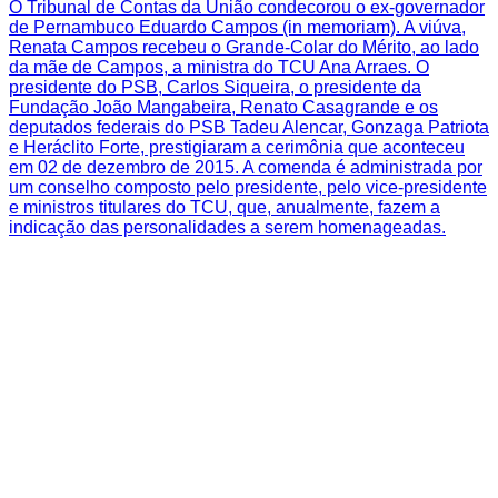
O Tribunal de Contas da União condecorou o ex-governador
de Pernambuco Eduardo Campos (in memoriam). A viúva,
Renata Campos recebeu o Grande-Colar do Mérito, ao lado
da mãe de Campos, a ministra do TCU Ana Arraes. O
presidente do PSB, Carlos Siqueira, o presidente da
Fundação João Mangabeira, Renato Casagrande e os
deputados federais do PSB Tadeu Alencar, Gonzaga Patriota
e Heráclito Forte, prestigiaram a cerimônia que aconteceu
em 02 de dezembro de 2015. A comenda é administrada por
um conselho composto pelo presidente, pelo vice-presidente
e ministros titulares do TCU, que, anualmente, fazem a
indicação das personalidades a serem homenageadas.