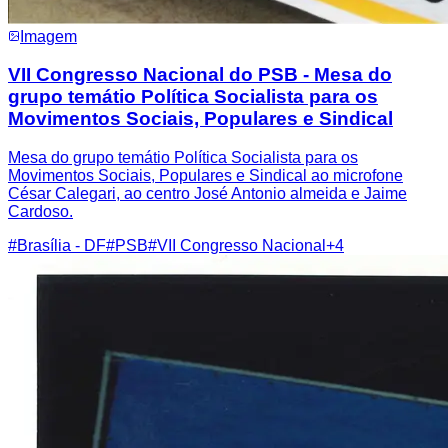
Imagem
VII Congresso Nacional do PSB - Mesa do
grupo temátio Política Socialista para os
Movimentos Sociais, Populares e Sindical
Mesa do grupo temátio Política Socialista para os
Movimentos Sociais, Populares e Sindical ao microfone
César Calegari, ao centro José Antonio almeida e Jaime
Cardoso.
#
Brasília - DF
#
PSB
#
VII Congresso Nacional
+
4