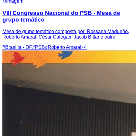
Imagem
VIII Congresso Nacional do PSB - Mesa de
grupo temático
Mesa de grupo temático composta por: Rossana Madueño,
Roberto Amaral, César Calegari, Jacob Bittar e outro.
#
Brasília - DF
#
PSB
#
Roberto Amaral
+
4