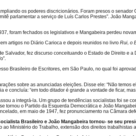
ampliando os poderes discricionários. Foram presos o senado
itê parlamentar a serviço de Luís Carlos Prestes”. João Mangab
37, foram fechados os legislativos e Mangabeira perdeu nov
m artigos no Diário Carioca e depois reunidos no livro
Rui, o 
e Salvador, fez discurso conceituando o Estado de Direito e a 
fo”.
sso Brasileiro de Escritores, em São Paulo, no qual foi aprov
rações sobre as anunciadas eleições. Disse ele: “Não temos ele
 e concluía: “em todo ditador é grande a vontade de ficar, mas
sou a integrá-la. Um grupo de tendências socialistas foi se c
se tornou o Partido da Esquerda Democrática e João Mangabeira
ncelado, em maio de 1947, fez pronunciamento na Câmara defe
cialista Brasileiro e João Mangabeira tornou- se seu pres
o ao Ministério
do Trabalho, extensão dos direitos trabalhistas
a