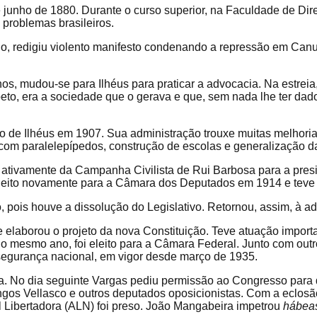
junho de 1880. Durante o curso superior, na Faculdade de Dire
problemas brasileiros.
, redigiu violento manifesto condenando a repressão em Canud
s, mudou-se para Ilhéus para praticar a advocacia. Na estreia
to, era a sociedade que o gerava e que, sem nada lhe ter dado,
o de Ilhéus em 1907. Sua administração trouxe muitas melhoria
s com paralelepípedos, construção de escolas e generalização 
u ativamente da Campanha Civilista de Rui Barbosa para a pres
eleito novamente para a Câmara dos Deputados em 1914 e tev
pois houve a dissolução do Legislativo. Retornou, assim, à a
aborou o projeto da nova Constituição. Teve atuação importa
No mesmo ano, foi eleito para a Câmara Federal. Junto com out
 segurança nacional, em vigor desde março de 1935.
 No dia seguinte Vargas pediu permissão ao Congresso para dec
gos Vellasco e outros deputados oposicionistas. Com a eclosã
l Libertadora (ALN) foi preso. João Mangabeira impetrou
hábea