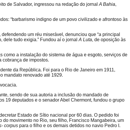
ito de Salvador, ingressou na redação do jornal
A Bahia
,
os: “barbarismo indigno de um povo civilizado e afrontoso às
, defendendo um réu miserável, denunciou que “a principal
 dele tudo exigia.” Fundou aí o jornal
A
Luta
, de oposição às
s como a instalação do sistema de água e esgoto, serviços de
da cobrança de impostos.
idente da República. Foi para o Rio de Janeiro em 1911,
e o mandato renovado até 1929.
dvocacia.
nte, sendo de sua autoria a inclusão do mandado de
ros 19 deputados e o senador Abel Chermont, fundou o grupo
retar Estado de Sítio nacional por 60 dias. O pedido foi
o do movimento no Rio, seu filho, Francisco Mangabeira, um
s- corpus
para o filho e os demais detidos no navio Pedro I.