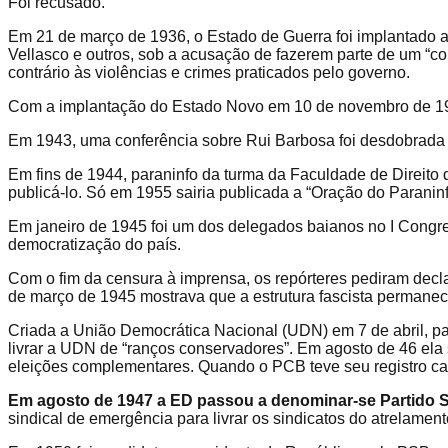
Foi recusado.
Em 21 de março de 1936, o Estado de Guerra foi implantado 
Vellasco e outros, sob a acusação de fazerem parte de um “com
contrário às violências e crimes praticados pelo governo.
Com a implantação do Estado Novo em 10 de novembro de 19
Em 1943, uma conferência sobre Rui Barbosa foi desdobrada e
Em fins de 1944, paraninfo da turma da Faculdade de Direito d
publicá-lo. Só em 1955 sairia publicada a “Oração do Paranin
Em janeiro de 1945 foi um dos delegados baianos no I Congre
democratização do país.
Com o fim da censura à imprensa, os repórteres pediram decla
de março de 1945 mostrava que a estrutura fascista permanecia
Criada a União Democrática Nacional (UDN) em 7 de abril, pas
livrar a UDN de “ranços conservadores”. Em agosto de 46 ela 
eleições complementares. Quando o PCB teve seu registro ca
Em agosto de 1947 a ED passou a denominar-se Partido So
sindical de emergência
para livrar os sindicatos do atrelament