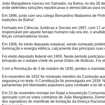
João Mangabeira nasceu em Salvador, na Bahia, no dia 26 de 
onde defendeu soluções republicanas e democráticas para os 
Em 1896, junto com seu colega Bernardino Madureira de Pinho
tradições da Bahia”.
Formado em Ciências Jurídicas e Sociais em 1897, com 17 ano
responsável por aquele farrapo humano não era ele, o analfabe
forças conservadoras locais.
Em 1906, foi eleito deputado estadual, sendo nomeado prefeit
iluminação e energia elétrica, calçamento das principais rua
Foi eleito deputado federal em 1909. Neste período participo
tornando-se o redator-chefe do jornal
Diário de Notícias
. Foi 
Com a Revolução de 3 de outubro de 1930, perdeu o mandato, 
Em novembro de 1932 foi nomeado membro da Comissão que el
segurança no texto. A Constituição foi promulgada em 1934. 
parlamentar pró-liberdades populares para combater a lei de
Em 23 de novembro irrompe em Natal a Insurreição Comunista.
aprovado com os votos contrários de João Mangabeira, Domin
dos signatários do manifesto de fundação da Aliança Naciona