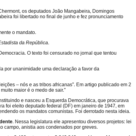
r Chermont, os deputados João Mangabeira, Domingos
eira foi libertado no final de junho e fez pronunciamento
amente o mandato.
Estadista da República
.
Democracia. O texto foi censurado no jornal que tentou
ada por unanimidade uma declaração a favor da
ições – nós e as tribos africanas”. Em artigo publicado em 2
 muito maior é o medo de sair.”
onstituindo e nasceu a Esquerda Democrática, que procurava
 foi eleito deputado federal (DF) em janeiro de 1947, em
ndendo os mandatos comunistas. Foi derrotado nesta ideia.
idente
. Nessa legislatura ele apresentou
diversos projetos: lei
o campo, anistia aos condenados por greves.