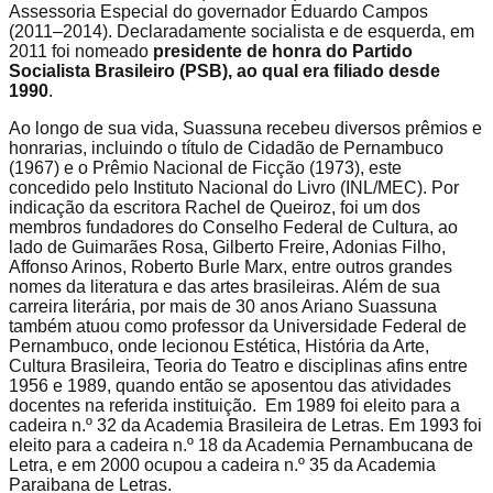
Assessoria Especial do governador Eduardo Campos
(2011–2014). Declaradamente socialista e de esquerda, em
2011 foi nomeado
presidente de honra do Partido
Socialista Brasileiro (PSB), ao qual era filiado desde
1990
.
Ao longo de sua vida, Suassuna recebeu diversos prêmios e
honrarias, incluindo o título de Cidadão de Pernambuco
(1967) e o Prêmio Nacional de Ficção (1973), este
concedido pelo Instituto Nacional do Livro (INL/MEC). Por
indicação da escritora Rachel de Queiroz, foi um dos
membros fundadores do Conselho Federal de Cultura, ao
lado de Guimarães Rosa, Gilberto Freire, Adonias Filho,
Affonso Arinos, Roberto Burle Marx, entre outros grandes
nomes da literatura e das artes brasileiras. Além de sua
carreira literária, por mais de 30 anos Ariano Suassuna
também atuou como professor da Universidade Federal de
Pernambuco, onde lecionou Estética, História da Arte,
Cultura Brasileira, Teoria do Teatro e disciplinas afins entre
1956 e 1989, quando então se aposentou das atividades
docentes na referida instituição. Em 1989 foi eleito para a
cadeira n.º 32 da Academia Brasileira de Letras. Em 1993 foi
eleito para a cadeira n.º 18 da Academia Pernambucana de
Letra, e em 2000 ocupou a cadeira n.º 35 da Academia
Paraibana de Letras.