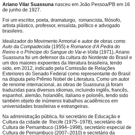
Ariano Vilar Suassuna
nasceu em João Pessoa/PB em 16
de junho de 1927.
Foi um escritor, poeta, dramaturgo, romancista, filósofo,
artista plástico, professor, ensaísta, político e advogado
brasileiro.
Idealizador do Movimento Armorial e autor de obras como
Auto da Compadecida
(1955) e
Romance d'A Pedra do
Reino e o Príncipe do Sangue do Vai-e-Volta
(1971), Ariano
Suassuna foi um defensor da cultura do Nordeste do Brasil e
um dos maiores expoentes da literatura brasileira, tendo
sido, em 2012, indicado pela Comissão de Relações
Exteriores do Senado Federal como representante do Brasil
na disputa pelo Prêmio Nobel de Literatura. Como um autor
de renome internacional, as obras de Suassuna já foram
traduzidas para diversos idiomas, incluindo inglês, francês,
espanhol, alemão, holandês, italiano e polonês, tendo sido
também objeto de inúmeros trabalhos acadêmicos em
universidades brasileiras e estrangeiras.
Na administração pública, foi secretário de Educação e
Cultura da cidade de Recife (1975–1978), secretário de
Cultura de Pernambuco (1994–1998), secretário especial de
Cultura de Pernambuco (2007–2010) e secretário da