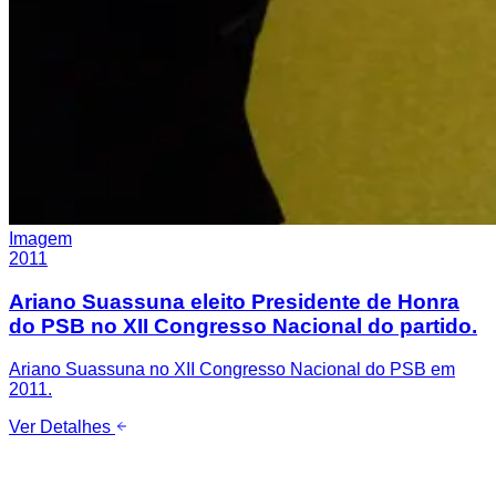
Imagem
2011
Ariano Suassuna eleito Presidente de Honra
do PSB no XII Congresso Nacional do partido.
Ariano Suassuna no XII Congresso Nacional do PSB em
2011.
Ver Detalhes