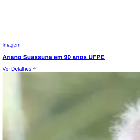
Imagem
Ariano Suassuna em 90 anos UFPE
Ver Detalhes