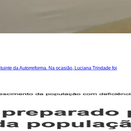
tuinte da Autorreforma. Na ocasião, Luciana Trindade foi