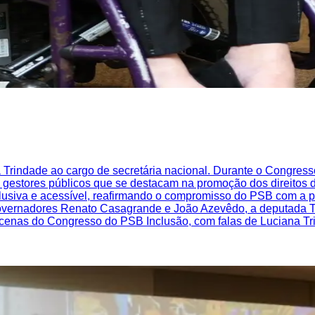
 Trindade ao cargo de secretária nacional. Durante o Congres
 e gestores públicos que se destacam na promoção dos direito
siva e acessível, reafirmando o compromisso do PSB com a pau
overnadores Renato Casagrande e João Azevêdo, a deputada Ta
cenas do Congresso do PSB Inclusão, com falas de Luciana Tri