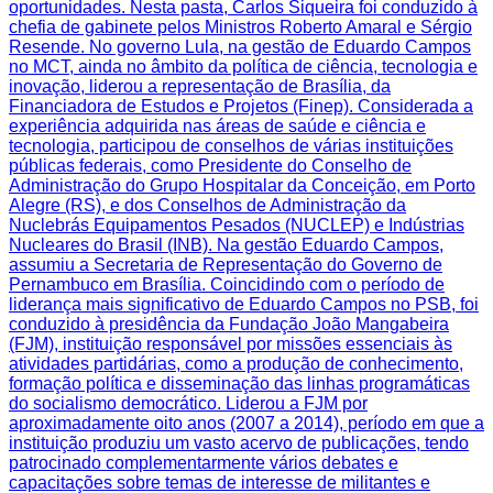
oportunidades. Nesta pasta, Carlos Siqueira foi conduzido à
chefia de gabinete pelos Ministros Roberto Amaral e Sérgio
Resende. No governo Lula, na gestão de Eduardo Campos
no MCT, ainda no âmbito da política de ciência, tecnologia e
inovação, liderou a representação de Brasília, da
Financiadora de Estudos e Projetos (Finep). Considerada a
experiência adquirida nas áreas de saúde e ciência e
tecnologia, participou de conselhos de várias instituições
públicas federais, como Presidente do Conselho de
Administração do Grupo Hospitalar da Conceição, em Porto
Alegre (RS), e dos Conselhos de Administração da
Nuclebrás Equipamentos Pesados (NUCLEP) e Indústrias
Nucleares do Brasil (INB). Na gestão Eduardo Campos,
assumiu a Secretaria de Representação do Governo de
Pernambuco em Brasília. Coincidindo com o período de
liderança mais significativo de Eduardo Campos no PSB, foi
conduzido à presidência da Fundação João Mangabeira
(FJM), instituição responsável por missões essenciais às
atividades partidárias, como a produção de conhecimento,
formação política e disseminação das linhas programáticas
do socialismo democrático. Liderou a FJM por
aproximadamente oito anos (2007 a 2014), período em que a
instituição produziu um vasto acervo de publicações, tendo
patrocinado complementarmente vários debates e
capacitações sobre temas de interesse de militantes e