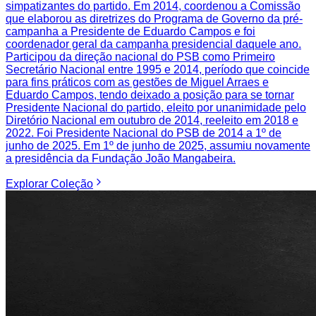
simpatizantes do partido. Em 2014, coordenou a Comissão
que elaborou as diretrizes do Programa de Governo da pré-
campanha a Presidente de Eduardo Campos e foi
coordenador geral da campanha presidencial daquele ano.
Participou da direção nacional do PSB como Primeiro
Secretário Nacional entre 1995 e 2014, período que coincide
para fins práticos com as gestões de Miguel Arraes e
Eduardo Campos, tendo deixado a posição para se tornar
Presidente Nacional do partido, eleito por unanimidade pelo
Diretório Nacional em outubro de 2014, reeleito em 2018 e
2022. Foi Presidente Nacional do PSB de 2014 a 1º de
junho de 2025. Em 1º de junho de 2025, assumiu novamente
a presidência da Fundação João Mangabeira.
Explorar
Coleção