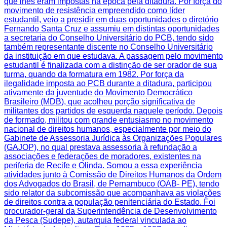
que lhes eram impostas na época pela ditadura. Por força do
movimento de resistência empreendido como líder
estudantil, veio a presidir em duas oportunidades o diretório
Fernando Santa Cruz e assumiu em distintas oportunidades
a secretaria do Conselho Universitário do PCB, tendo sido
também representante discente no Conselho Universitário
da instituição em que estudava. A passagem pelo movimento
estudantil é finalizada com a distinção de ser orador de sua
turma, quando da formatura em 1982. Por força da
ilegalidade imposta ao PCB durante a ditadura, participou
ativamente da juventude do Movimento Democrático
Brasileiro (MDB), que acolheu porção significativa de
militantes dos partidos de esquerda naquele período. Depois
de formado, militou com grande entusiasmo no movimento
nacional de direitos humanos, especialmente por meio do
Gabinete de Assessoria Jurídica às Organizações Populares
(GAJOP), no qual prestava assessoria à refundação a
associações e federações de moradores, existentes na
periferia de Recife e Olinda. Somou a essa experiência
atividades junto à Comissão de Direitos Humanos da Ordem
dos Advogados do Brasil, de Pernambuco (OAB- PE), tendo
sido relator da subcomissão que acompanhava as violações
de direitos contra a população penitenciária do Estado. Foi
procurador-geral da Superintendência de Desenvolvimento
da Pesca (Sudepe), autarquia federal vinculada ao