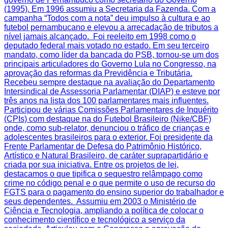
(1995). Em 1996 assumiu a Secretaria da Fazenda. Com a
campanha “Todos com a nota” deu impulso à cultura e ao
futebol pernambucano e elevou a arrecadação de tributos a
nível jamais alcançado. Foi reeleito em 1998 como o
deputado federal mais votado no estado. Em seu terceiro
mandato, como líder da bancada do PSB, tornou-se um dos
principais articuladores do Governo Lula no Congresso, na
aprovação das reformas da Previdência e Tributária.
Recebeu sempre destaque na avaliação do Departamento
Intersindical de Assessoria Parlamentar (DIAP) e esteve por
três anos na lista dos 100 parlamentares mais influentes.
Participou de várias Comissões Parlamentares de Inquérito
(CPIs) com destaque na do Futebol Brasileiro (Nike/CBF)
onde, como sub-relator, denunciou o tráfico de crianças e
adolescentes brasileiros para o exterior. Foi presidente da
Frente Parlamentar de Defesa do Patrimônio Histórico,
Artístico e Natural Brasileiro, de caráter suprapartidário e
criada por sua iniciativa. Entre os projetos de lei,
destacamos o que tipifica o sequestro relâmpago como
crime no código penal e o que permite o uso de recurso do
FGTS para o pagamento do ensino superior do trabalhador e
seus dependentes. Assumiu em 2003 o Ministério de
Ciência e Tecnologia, ampliando a política de colocar o
conhecimento científico e tecnológico a serviço da