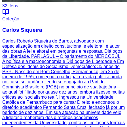
32
itens
Coleção
Carlos Siqueira
Carlos Roberto Siqueira de Barros, advogado com
especialização em direito constitucional e eleitoral, é autor
das obras A lei eleitoral em perguntas e respostas, Diálogos
da Liberdade, PARLASUL – O parlamento do MERCOSUL,
A política e a macroeconomia e Diálogos de Liberdade e Em
Defesa dos Ideais do Socialismo Democrático: 35 anos de
PSB. Nascido em Bom Conselho, Pernambuco, em 25 de
janeiro de 1955, começou a participar da vida política ainda
no curso secundário, tendo se engajado ao Partido
Comunista Brasileiro (PCB) no princípio de sua trajetória –
ao qual foi filiado por quase dez anos, embora fizesse muitas
críticas ao “socialismo real”. Ingressou na Universidade
Católica de Pernambuco para cursar Direito e encontrou o
diretório acadêmico Fernando Santa Cruz, fechado já por um
período de dez anos. Em sua atuação na universidade veio
a liderar a reabertura dos diretórios acadêmicos
independentes da Universidade, contra as limitações formais