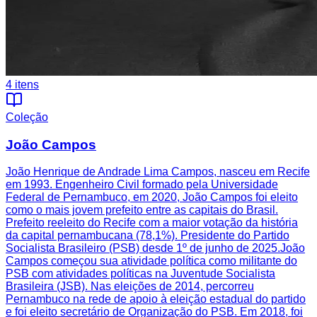
4
itens
Coleção
João Campos
João Henrique de Andrade Lima Campos, nasceu em Recife
em 1993. Engenheiro Civil formado pela Universidade
Federal de Pernambuco, em 2020, João Campos foi eleito
como o mais jovem prefeito entre as capitais do Brasil.
Prefeito reeleito do Recife com a maior votação da história
da capital pernambucana (78,1%). Presidente do Partido
Socialista Brasileiro (PSB) desde 1º de junho de 2025.João
Campos começou sua atividade política como militante do
PSB com atividades políticas na Juventude Socialista
Brasileira (JSB). Nas eleições de 2014, percorreu
Pernambuco na rede de apoio à eleição estadual do partido
e foi eleito secretário de Organização do PSB. Em 2018, foi