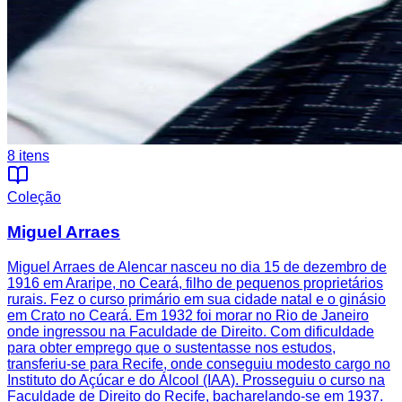
8
itens
Coleção
Miguel Arraes
Miguel Arraes de Alencar nasceu no dia 15 de dezembro de 1916 em Araripe, no Ceará, filho de pequenos proprietários rurais. Fez o curso primário em sua cidade natal e o ginásio em Crato no Ceará. Em 1932 foi morar no Rio de Janeiro onde ingressou na Faculdade de Direito. Com dificuldade para obter emprego que o sustentasse nos estudos, transferiu-se para Recife, onde conseguiu modesto cargo no Instituto do Açúcar e do Álcool (IAA). Prosseguiu o curso na Faculdade de Direito do Recife, bacharelando-se em 1937. Sua inteligência privilegiada fez com que ascendesse na hierarquia do Instituto, participando da elaboração do Estatuto da Lavoura Canavieira, convertido em Lei em 1941. Em 1943 tornou-se delegado do Instituto, cargo que ocupou até 1947. Neste ano, Barbosa Lima Sobrinho foi eleito governador de Pernambuco e convidou-o para ser secretário da Fazenda. Arraes ficou no cargo até 1950. Neste ano concorreu ao cargo de deputado estadual pelo Partido Social Democrático (PSD), ficando na primeira suplência. Concorreu novamente em 1954, elegendo-se pelo Partido Social Trabalhista (PST). Apoiou a candidatura de João Cleofas da União Democrática Nacional (UDN) com aliança à esquerda. A vitória, porém, foi de Cordeiro de Farias (PSD). Arraes assume o mandato em 1955 e alia-se à oposição ao governo estadual, participando da Frente de Esquerda, constituída pelos comunistas, socialistas e trabalhistas, com o objetivo de eleger Pelópidas da Silveira (PSB) para a prefeitura de Recife. No mesmo ano, Pelópidas venceu com folga as eleições e assumiu a prefeitura. O ano de 1955 é de crescimento da influência da esquerda, também na área rural. Fundou-se a Sociedade Agrícola e Pecuária de Pernambuco (SAPP), primeira associação de camponeses do estado, reunindo os arrendatários do Engenho Galileia em Vitória de Santo Antão, com o objetivo de comercializar verduras e fazer um programa assistencial. O advogado da associação era o deputado estadual Francisco Julião (PSB). Arraes e os membros da frente de esquerda deram apoio à iniciativa. Nos anos seguintes as associações foram se multiplicando com o nome de Ligas Camponesas, com intensa repressão do governo estadual. O confronto entre a oposição e o governo culminou com a adoção de novo Código Tributário em 1957. Os empresários da Federação das Indústrias e Associação Comercial decretaram greve e os operários e trabalhadores rurais apoiaram. Miguel Arraes era líder da bancada oposicionista e selou a unidade dos parlamentares, empresários e trabalhadores contra a aprovação do Código Tributário. O movimento grevista sofreu violenta repressão policial. Em maio de 1958, por iniciativa empresarial e apoio da frente de esquerda ocorre nova greve com repressão policial. Neste ano, Arraes recebeu o título de Deputado do Ano pelo voto unânime dos colegas. Cid Sampaio, seu concunhado Arraes, concorre ao Governo do Estado, na Coligação Oposições Unidas (UDN, PSB, PTN, PTB e PSP) e vence as eleições. Arraes era candidato à reeleição. Segundo Paulo Cavalcanti, “tão grande fora seu interesse pela vitória de Cid Sampaio que se descuidou da própria candidatura, sendo derrotado. Em 1959, Arraes foi nomeado secretário de Finanças do Governador Cid Sampaio. Muitas vezes houve divergências entre eles, pois Cid acabou apoiando-se nos setores conservadores. Formou-se uma frente oposicionista, PST, PTN e PRP que, com apoio do PSB e PCB, levou Arraes a ganhar as eleições para prefeito do Recife. Em sua gestão houve ampliação do sistema de águas e esgotos e energia elétrica principalmente para os pobres dos mocambos. Urbanizou bairros pobres e o bairro litorâneo de Boa Viagem, pavimentou e iluminou muitas ruas e inaugurou a rede de ônibus elétricos. A realização mais importante foi o Movimento de Cultura Popular (MCP) instituído com a colaboração de estudantes, artistas e intelectuais. Iniciou-se com a alfabetização de adolescentes e adultos em salas cedidas por associações de bairros, entidades esportivas e templos. Logo passou para a conscientização política e elevação cultural das camadas populares, com galerias de arte, cinemas, teatros, parques de recreação, oficinas de artes plásticas. Havia mesas-redondas sobre cultura popular e valorização do artesanato e das festas tradicionais. A direita acusava Arraes de ser comunista. Mas entre os criadores do MCP estava Paulo Freire, que com apoio da CNBB elaborou métodos de alfabetização que libertavam os trabalhadores através da consciência política. A CNBB vai criar em 1961 o Movimento de Educação de Base (MEB), valorizando a cultura popular. O quadro político se radicalizava entre esquerda e direita em todo o país. Novamente uma frente de esquerda apoia Arraes e ele é eleito governador de Pernambuco em 1962. O Instituto Brasileiro de Ação Democrática (IBAD) canalizou dinheiro norte-americano para a candidatura do adversário João Cleofas, mas Arraes foi eleito pelo voto popular. Logo que assume o governo Arraes celebra um acordo entre os trabalhadores e plantadores com um código de tarefas no campo, impedindo assim que, ao ser decretado um reajuste do salário-mínimo por parte do governo federal, os empresários aumentassem as tarefas anulando na prática o reajuste. Paralelamente houve a ampliação do crédito agrícola para os pequenos proprietários. Com a colaboração da Igreja Católica e dos comunistas, deu início à sindicalização rural que evitava o radicalismo exacerbado das Ligas Camponesas dirigidas por Julião. Para evitar litígios foram enviados ao campo delegados de polícia para desarmar usineiros e proprietários de terra. Foram criados Armazéns de Abastecimento que vendiam alimentos de primeira necessidade com preços abaixo do comércio local. Foi criado o Serviço de Assistência Itinerante (SAI) para soluções emergenciais aos problemas sanitários do interior. O Laboratório do Estado foi criado, produzindo os remédios de maior consumo popular a preços módicos. A ligação com os trabalhadores era uma das características básicas de seu governo. Já em março de 1964, quando o clima político no país se radicalizava, realiza se o Encontro de Palmares, na sede do maior sindicato de trabalhadores rurais do país. Durante uma semana são discutidas com os camponeses as políticas do governo. No dia 31 de março de 1964 eclode o golpe militar. No dia 1º, estudantes realizam manifestação no Recife gritando “Abaixo o golpe” e “Viva Miguel Arraes”. As tropas do exército abrem fogo e matam dois estudantes secundaristas. O comandante do 3º Distrito Naval tenta inutilmente convencer Arraes a renunciar. Ante a negativa, o governador é preso e levado para a ilha de Fernando Noronha. No dia 9 de abril o nome de Arraes está na primeira lista de cassação dos direitos políticos. Arraes será transferido de prisões indo para o Recife e depois para o Rio de Janeiro. No dia 21 de abril de 1965 consegue habeas-corpus do STF. Quatro dias depois se asila na embaixada da Argélia e pouco depois vai para o exílio em Argel. Em entrevista concedida ao jornal Le Monde, no dia 30 de julho, afirma que a situação do Brasil é semelhante à de Cuba durante a ditadura de Fulgêncio Batista. No exílio entra em contato com os líderes dos movimentos de libertação africanos, encontra-se com oposicionistas brasileiros, dá entrevistas e escreve. Seu livro, O Brasil, o povo e o poder foi editado em Paris e, posteriormente, a Fundação João Mangabeira editou-o no Brasil. Faz uma análise da História do Brasil em que a questão central é a dominação estrangeira e o caminho da libertação está na organização popular. Em setembro de 1979, depois da anistia, retorna ao Brasil, defendendo as mesmas ideias que o tornaram grande liderança popular. Uma multidão o recebe. Filia-se ao MDB e participa de entrevistas e debates. É eleito em 1982 pelo PMDB como deputado federal por Pernambuco com a maior votação já vista no estado. Na Câmara, foi líder da “esquerda independente” no PMDB. Em 1986 é eleito governador de Pernambuco apoiado por uma frente partidária que reúne o PMDB, PCB, PCdoB e PSB. Dirigiu para os setores populares suas principais ações de governo, como a expansão do sistema hídrico, o crédito rural no sertão, a distribuição de sementes no agreste, a desapropriação de terras e a preservação do emprego na entressafra da cana-de-açúcar na Zona da Mata, programas alternativos de habitação e expansão dos serviços de saúde, educação, documentação e transporte. Estimulou a interiorização da indústria. Implantou projetos como “Vaca na corda” que financiava a compra de uma vaca, “Chapéu de Palha” que contratava canavieiros na entressafra para trabalhar em pequenas obras públicas e o “Água na roça” que financiava a compra de moto bomba para a irrigação. No segundo turno das eleições presidenciais de 1989 engaja-se ativamente na campanha de Lula. Entre o eleitorado pernambucano Lula venceu Collor. Em fevereiro de 1990 desligou-se do PMDB e filiou-se ao PSB. Em julho tornou-se vice-presidente do PSB e em novembro foi eleito o deputado federal proporcionalmente mais votado do país. Já em seu primeiro pronunciamento na Câmara anunciou que sua atuação teria como prioridade “lutar contra a política econômica recessiva”. Presidiu de 1991 a 1995 a Frente Parlamentar Nacionalista. Apoiou a abertura da CPI para investigar as denúncias contra Collor e o impeachment. Quando Itamar Franco assumiu, apoiou a participação do PSB no governo com os ministros Jamil Haddad, na Saúde, e Antônio Houaiss, na Cultura. Para Arraes, apesar do PSB ter bancada reduzida, daria um perfil progressista ao governo, do qual só se distanciava na questão da regulamentação das patentes e em alguns pontos do programa de privatização. Assumiu a presidência do PSB, pois Jamil Haddad tornou-se ministro da Saúde e foi reeleito no Congresso Nacional de 1993. Em 1994, foi eleito pela terceira vez governador de Pernambuco. Participou do bloco de governadores contrários ao programa econômico do governo de Fernando Henrique Cardoso