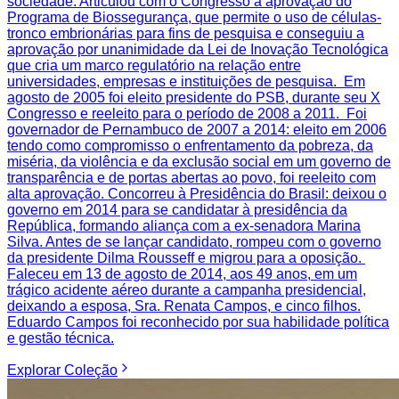
sociedade. Articulou com o Congresso a aprovação do
Programa de Biossegurança, que permite o uso de células-
tronco embrionárias para fins de pesquisa e conseguiu a
aprovação por unanimidade da Lei de Inovação Tecnológica
que cria um marco regulatório na relação entre
universidades, empresas e instituições de pesquisa. Em
agosto de 2005 foi eleito presidente do PSB, durante seu X
Congresso e reeleito para o período de 2008 a 2011. Foi
governador de Pernambuco de 2007 a 2014: eleito em 2006
tendo como compromisso o enfrentamento da pobreza, da
miséria, da violência e da exclusão social em um governo de
transparência e de portas abertas ao povo, foi reeleito com
alta aprovação. Concorreu à Presidência do Brasil: deixou o
governo em 2014 para se candidatar à presidência da
República, formando aliança com a ex-senadora Marina
Silva. Antes de se lançar candidato, rompeu com o governo
da presidente Dilma Rousseff e migrou para a oposição.
Faleceu em 13 de agosto de 2014, aos 49 anos, em um
trágico acidente aéreo durante a campanha presidencial,
deixando a esposa, Sra. Renata Campos, e cinco filhos.
Eduardo Campos foi reconhecido por sua habilidade política
e gestão técnica.
Explorar
Coleção