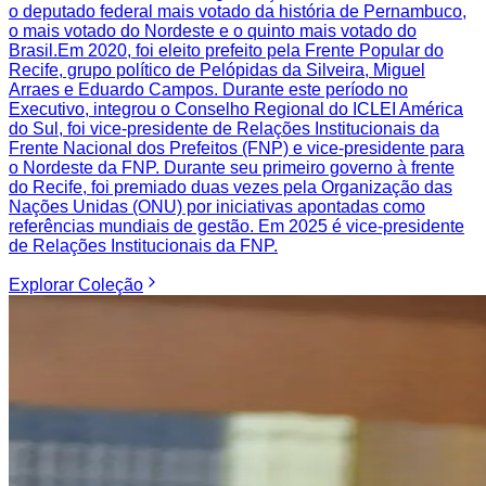
o deputado federal mais votado da história de Pernambuco,
o mais votado do Nordeste e o quinto mais votado do
Brasil.Em 2020, foi eleito prefeito pela Frente Popular do
Recife, grupo político de Pelópidas da Silveira, Miguel
Arraes e Eduardo Campos. Durante este período no
Executivo, integrou o Conselho Regional do ICLEI América
do Sul, foi vice-presidente de Relações Institucionais da
Frente Nacional dos Prefeitos (FNP) e vice-presidente para
o Nordeste da FNP. Durante seu primeiro governo à frente
do Recife, foi premiado duas vezes pela Organização das
Nações Unidas (ONU) por iniciativas apontadas como
referências mundiais de gestão. Em 2025 é vice-presidente
de Relações Institucionais da FNP.
Explorar
Coleção