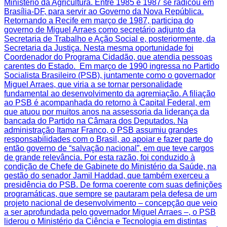
Ministério da Agricultura. Entre 1985 e 1987 se radicou em
Brasília-DF, para servir ao Governo da Nova República.
Retornando a Recife em março de 1987, participa do
governo de Miguel Arraes como secretário adjunto da
Secretaria de Trabalho e Ação Social e, posteriormente, da
Secretaria da Justiça. Nesta mesma oportunidade foi
Coordenador do Programa Cidadão, que atendia pessoas
carentes do Estado. Em março de 1990 ingressa no Partido
Socialista Brasileiro (PSB), juntamente como o governador
Miguel Arraes, que viria a se tornar personalidade
fundamental ao desenvolvimento da agremiação. A filiação
ao PSB é acompanhada do retorno à Capital Federal, em
que atuou por muitos anos na assessoria da liderança da
bancada do Partido na Câmara dos Deputados. Na
administração Itamar Franco, o PSB assumiu grandes
responsabilidades com o Brasil, ao apoiar e fazer parte do
então governo de “salvação nacional”, em que teve cargos
de grande relevância. Por esta razão, foi conduzido à
condição de Chefe de Gabinete do Ministério da Saúde, na
gestão do senador Jamil Haddad, que também exerceu a
presidência do PSB. De forma coerente com suas definições
programáticas, que sempre se pautaram pela defesa de um
projeto nacional de desenvolvimento – concepção que veio
a ser aprofundada pelo governador Miguel Arraes –, o PSB
liderou o Ministério da Ciência e Tecnologia em distintas