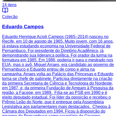
14
itens
Coleção
Eduardo Campos
Eduardo Henrique Acioli Campos (1965–2014) nasceu no
Recife, em 10 de agosto de 1965. Muito jovem, com 16 anos,
já estava estudando economia na Universidade Federal de
Pernambuco. Foi presidente do Diretório Acadêmico, já
demonstrando sua liderança política. Foi orador da turma na
formatura em 1985. Em 1986, poderia ir para o mestrado nos
EUA, mas o avô, Miguel Arraes, era candidato ao governo de
Pernambuco e Eduardo entrou de corpo e alma na
campanha. Arraes volta ao Palácio das Princesas e Eduardo
torna-se chefe de gabinete. Participa diretamente na criação
da primeira Secretaria de Ciência e Tecnologia do Nordeste,
em 1987, e, da primeira Fundação de Amparo à Pesquisa da
região, a Facepe, em 1989. Filia-se ao PSB em 1990 e é
eleito deputado estadual. Foi líder da oposição e recebeu o
Prêmio Leão do Norte, que é entregue pela Assembleia
Legislativa aos parlamentares mais destacados. Chegou à
Câmara dos Deputados em 1994. Ficou à disposição do
governo de Pernambuco como secretário do Governo