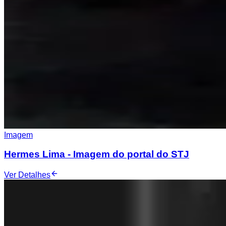
Imagem
Hermes Lima - Imagem do portal do STJ
Ver Detalhes