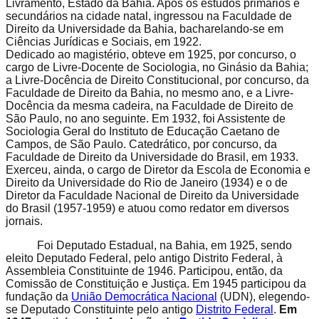
Livramento, Estado da Bahia. Após os estudos primários e
secundários na cidade natal, ingressou na Faculdade de
Direito da Universidade da Bahia, bacharelando-se em
Ciências Jurídicas e Sociais, em 1922.
Dedicado ao magistério, obteve em 1925, por concurso, o
cargo de Livre-Docente de Sociologia, no Ginásio da Bahia;
a Livre-Docência de Direito Constitucional, por concurso, da
Faculdade de Direito da Bahia, no mesmo ano, e a Livre-
Docência da mesma cadeira, na Faculdade de Direito de
São Paulo, no ano seguinte. Em 1932, foi Assistente de
Sociologia Geral do Instituto de Educação Caetano de
Campos, de São Paulo. Catedrático, por concurso, da
Faculdade de Direito da Universidade do Brasil, em 1933.
Exerceu, ainda, o cargo de Diretor da Escola de Economia e
Direito da Universidade do Rio de Janeiro (1934) e o de
Diretor da Faculdade Nacional de Direito da Universidade
do Brasil (1957-1959) e atuou como redator em diversos
jornais.
Foi Deputado Estadual, na Bahia, em 1925, sendo
eleito Deputado Federal, pelo antigo Distrito Federal, à
Assembleia Constituinte de 1946. Participou, então, da
Comissão de Constituição e Justiça. Em 1945 participou da
fundação da
União Democrática Nacional
(UDN), elegendo-
se Deputado Constituinte pelo antigo
Distrito Federal
.
Em