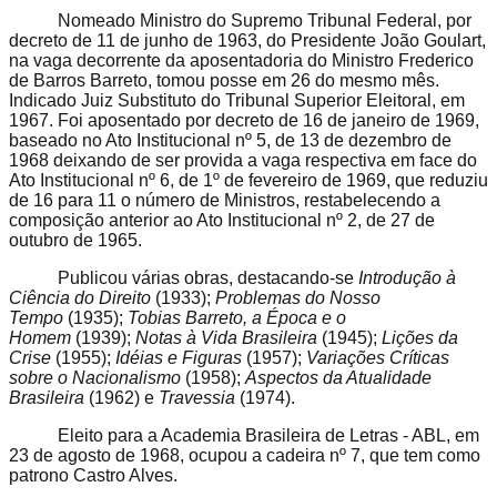
Nomeado Ministro do Supremo Tribunal Federal, por
decreto de 11 de junho de 1963, do Presidente João Goulart,
na vaga decorrente da aposentadoria do Ministro Frederico
de Barros Barreto, tomou posse em 26 do mesmo mês.
Indicado Juiz Substituto do Tribunal Superior Eleitoral, em
1967. Foi aposentado por decreto de 16 de janeiro de 1969,
baseado no Ato Institucional nº 5, de 13 de dezembro de
1968 deixando de ser provida a vaga respectiva em face do
Ato Institucional nº 6, de 1º de fevereiro de 1969, que reduziu
de 16 para 11 o número de Ministros, restabelecendo a
composição anterior ao Ato Institucional nº 2, de 27 de
outubro de 1965.
Publicou várias obras, destacando-se
Introdução à
Ciência do Direito
(1933);
Problemas do Nosso
Tempo
(1935);
Tobias Barreto, a Época e o
Homem
(1939);
Notas à Vida Brasileira
(1945);
Lições da
Crise
(1955);
Idéias e Figuras
(1957);
Variações Críticas
sobre o Nacionalismo
(1958);
Aspectos da Atualidade
Brasileira
(1962) e
Travessia
(1974).
Eleito para a Academia Brasileira de Letras - ABL, em
23 de agosto de 1968, ocupou a cadeira nº 7, que tem como
patrono Castro Alves.