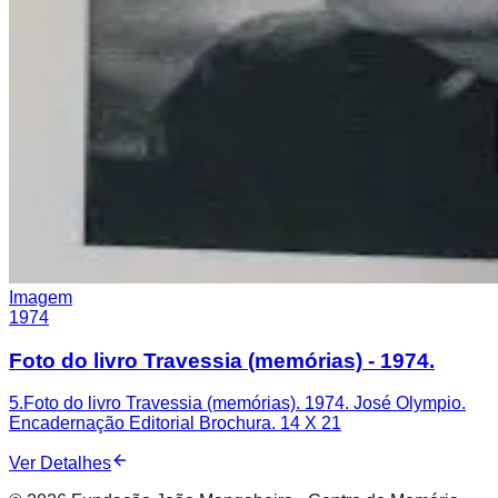
Imagem
1974
Foto do livro Travessia (memórias) - 1974.
5.Foto do livro Travessia (memórias). 1974. José Olympio.
Encadernação Editorial Brochura. 14 X 21
Ver Detalhes