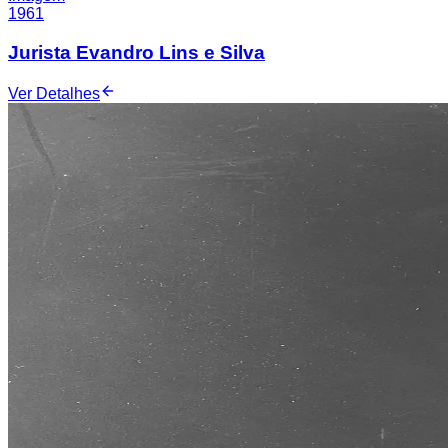
1961
Jurista Evandro Lins e Silva
Ver Detalhes