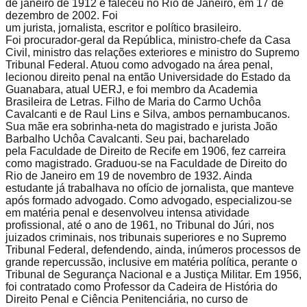
de janeiro de 1912 e faleceu no Rio de Janeiro, em 17 de
dezembro de 2002. Foi
um jurista, jornalista, escritor e político brasileiro.
Foi procurador-geral da República, ministro-chefe da Casa
Civil, ministro das relações exteriores e ministro do Supremo
Tribunal Federal. Atuou como advogado na área penal,
lecionou direito penal na então Universidade do Estado da
Guanabara, atual UERJ, e foi membro da Academia
Brasileira de Letras. Filho de Maria do Carmo Uchôa
Cavalcanti e de Raul Lins e Silva, ambos pernambucanos.
Sua mãe era sobrinha-neta do magistrado e jurista João
Barbalho Uchôa Cavalcanti. Seu pai, bacharelado
pela Faculdade de Direito de Recife em 1906, fez carreira
como magistrado. Graduou-se na Faculdade de Direito do
Rio de Janeiro em 19 de novembro de 1932. Ainda
estudante já trabalhava no ofício de jornalista, que manteve
após formado advogado. Como advogado, especializou-se
em matéria penal e desenvolveu intensa atividade
profissional, até o ano de 1961, no Tribunal do Júri, nos
juizados criminais, nos tribunais superiores e no Supremo
Tribunal Federal, defendendo, ainda, inúmeros processos de
grande repercussão, inclusive em matéria política, perante o
Tribunal de Segurança Nacional e a Justiça Militar. Em 1956,
foi contratado como Professor da Cadeira de História do
Direito Penal e Ciência Penitenciária, no curso de