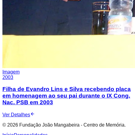
Imagem
2003
Filha de Evandro Lins e Silva recebendo placa
em homenagem ao seu pai durante o IX Cong.
Nac. PSB em 2003
Ver Detalhes
© 2026 Fundação João Mangabeira - Centro de Memória.