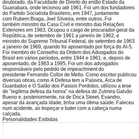
doutorado, da Faculdade de Direito do então Estado da
Guanabara, onde lecionou até 1961. Foi um dos fundadores
do Partido Socialista Brasileiro, em 1947, juntamente
com Rubem Braga, Joel Silveira, entre outros. Foi
também ministro da Casa Civil e ministro das Relações
Exteriores em 1963. Ocupou o cargo de procurador-geral da
República, de setembro de 1961 a janeiro de 1962, e
ministro do Supremo Tribunal Federal, de setembro de 1963
a janeiro de 1969, quando foi aposentado por força do AI-5.
Foi membro do Conselho da Ordem dos Advogados do
Brasil em vários períodos, entre 1944 e 1961, e, depois de
aposentado, de 1983 a 1995. Foi um dos advogados
responsáveis pelo pedido de impeachment do
presidente Fernando Collor de Mello. Como escritor publicou
diversas obras, como A Defesa tem a Palavra, Arca de
Guardados e O Salão dos Passos Perdidos, utilizou a tese
de "legítima defesa da honra" na defesa de Zulmira Galvão
Bueno e, posteriormente, na de Doca Street. Evandro,
apesar da avançada idade, tinha uma ótima saúde. Faleceu
num acidente, ao tropeçar e bater com a cabeça numa
calçada.
Personalidades Exibidas