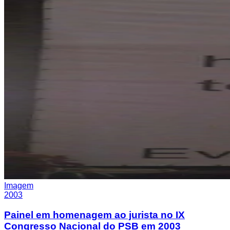
Imagem
2003
Painel em homenagem ao jurista no IX
Congresso Nacional do PSB em 2003