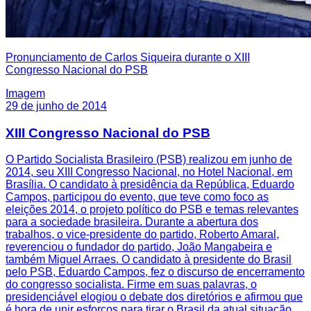
Pronunciamento de Carlos Siqueira durante o XIII
Congresso Nacional do PSB
Imagem
29 de junho de 2014
XIII Congresso Nacional do PSB
O Partido Socialista Brasileiro (PSB) realizou em junho de
2014, seu XIII Congresso Nacional, no Hotel Nacional, em
Brasília. O candidato à presidência da República, Eduardo
Campos, participou do evento, que teve como foco as
eleições 2014, o projeto político do PSB e temas relevantes
para a sociedade brasileira. Durante a abertura dos
trabalhos, o vice-presidente do partido, Roberto Amaral,
reverenciou o fundador do partido, João Mangabeira e
também Miguel Arraes. O candidato à presidente do Brasil
pelo PSB, Eduardo Campos, fez o discurso de encerramento
do congresso socialista. Firme em suas palavras, o
presidenciável elogiou o debate dos diretórios e afirmou que
é hora de unir esforços para tirar o Brasil da atual situação.