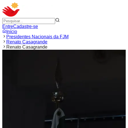
Entre
Cadastre-se
Início
Presidentes Nacionais da FJM
Renato Casagrande
Renato Casagrande