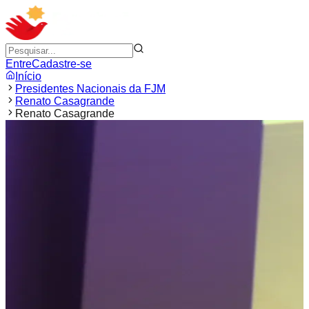
Entre
Cadastre-se
Início
Presidentes Nacionais da FJM
Renato Casagrande
Renato Casagrande