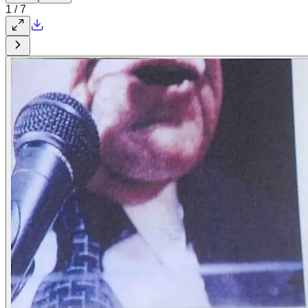
1
/
7