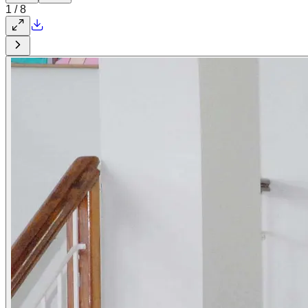
1
/
8