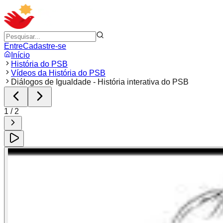
Entre
Cadastre-se
Início
História do PSB
Vídeos da História do PSB
Diálogos de Igualdade - História interativa do PSB
1
/
2