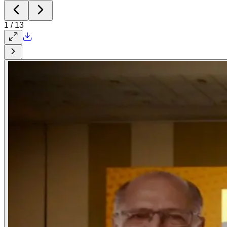
1
/
13