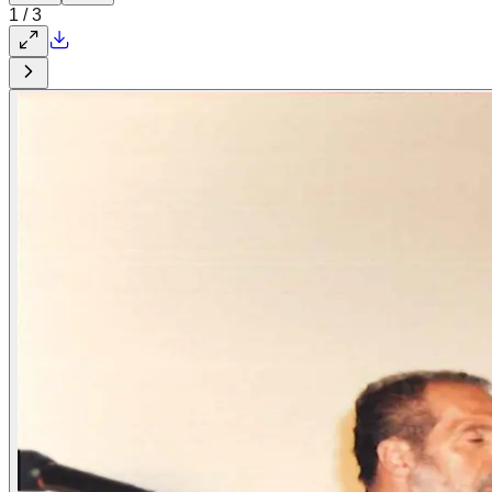
1
/
3