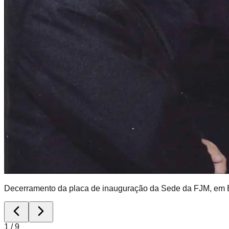
Decerramento da placa de inauguração da Sede da FJM, em Br
1
/
9